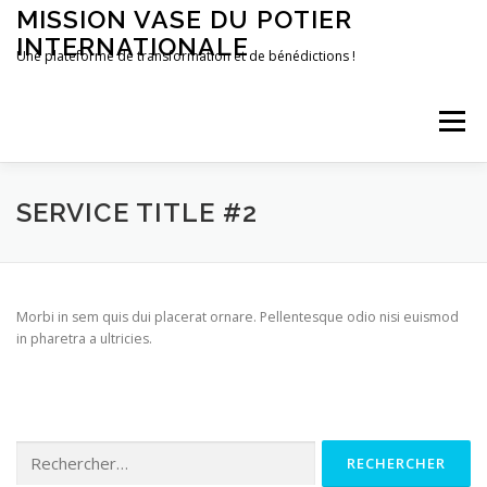
Aller
MISSION VASE DU POTIER
au
INTERNATIONALE
contenu
Une plateforme de transformation et de bénédictions !
Menu
ACCUEIL
FAIRE UN DON
CONTACT
SERVICE TITLE #2
Morbi in sem quis dui placerat ornare. Pellentesque odio nisi euismod
in pharetra a ultricies.
Rechercher :