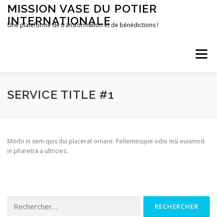
Aller
MISSION VASE DU POTIER
au
INTERNATIONALE
contenu
Une plateforme de transformation et de bénédictions !
Menu
ACCUEIL
FAIRE UN DON
CONTACT
SERVICE TITLE #1
Morbi in sem quis dui placerat ornare. Pellentesque odio nisi euismod
in pharetra a ultricies.
Rechercher :